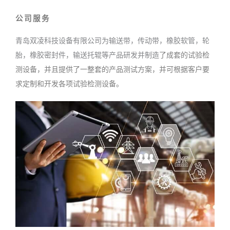
公司服务
青岛双凌科技设备有限公司为输送带，传动带，橡胶软管，轮
胎，橡胶密封件，输送托辊等产品研发并制造
了成套的试验检
测设备，并且提供了一整套的产品测试方案，并可根据客户要
求定制和开发各项试验检测设备。