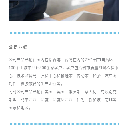
公司业绩
公司产品已销往国内包括香港、台湾在内的27个省市自治区
100余个城市共计500余家客户，客户包括省市质量监督检验中
心、技术监督局、质检中心和输送带、传动带、轮胎、汽车密
封件、橡胶软管的生产企业等。
同时公司产品已销往美国、英国、俄罗斯、意大利、乌兹别克
斯坦、马来西亚、印度、印度尼西亚、伊朗、新加坡、南非等
国家和地区。