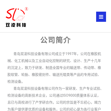
跳
至
内
容
公司简介
青岛双凌科技设备有限公司成立于1997年，公司在橡胶机
械、化工机械以及工业自动化控制的研究、设计、生产十几年
的沉淀上，致力于研发、制造全国专业的输送带、传动带、橡
胶软管、轮胎、橡胶密封件、输送托辊类等产品的专用试验、
检测设备。
青岛双凌科技设备有限公司作为一家研发、生产专业试验、
检测设备的高新技术企业，公司通过ISO9000质量体系认证，
且已与高校进行了产学研合作。公司的宗旨是不忘初心，竭力
为客户提供更优质的设备和服务，公司的初心是为各行业客户