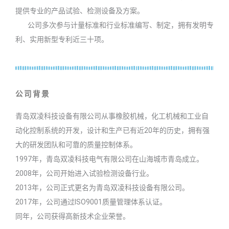
提供专业的产品试验、检测设备及方案。
公司多次参与计量标准和行业标准编写、制定，拥有发明专
利、实用新型专利近三十项。
公司背景
青岛双凌科技设备有限公司从事橡胶机械，化工机械和工业自
动化控制系统的开发，设计和生产已有近20年的历史，拥有强
大的研发团队和可靠的质量控制体系。
1997年，青岛双凌科技电气有限公司在山海城市青岛成立。
2008年，公司开始进入试验检测设备行业。
2013年，公司正式更名为青岛双凌科技设备有限公司。
2017年，公司通过ISO9001质量管理体系认证。
同年，公司获得高新技术企业荣誉。