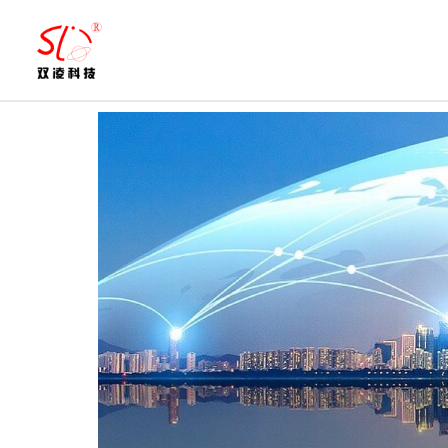
跳
至
内
容