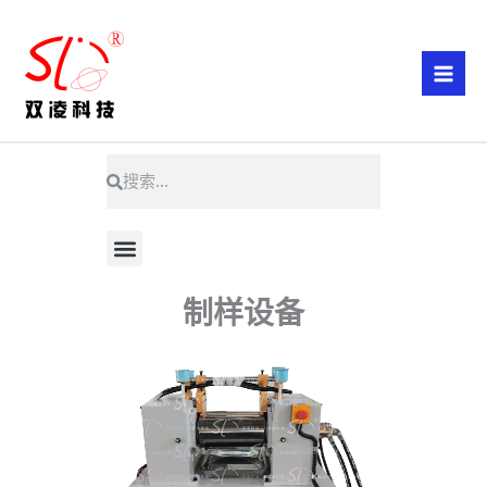
跳
至
内
容
搜
搜
索
索
菜
单
制样设备