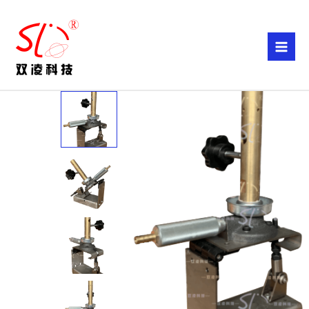
跳
至
内
容