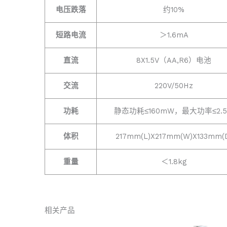
电压跌落
约10%
短路电流
＞1.6mA
直流
8X1.5V（AA,R6）电池
交流
220V/50Hz
功耗
静态功耗≤160mW，最大功率≤2.
体积
217mm(L)X217mm(W)X133mm(
重量
＜1.8kg
相关产品