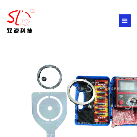
跳
至
内
容