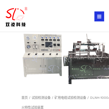
跳
至
内
容
首页
/
试验检测设备
/
矿用电缆试验检测设备
/ DLNH-100
火特性试验装置