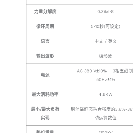
力量分解度
0.3‰f·S
循环周期
5-10秒(可设定)
语言
中文 / 英文
输出波形
梯形波
AC 380 V±10% 3相五线
电源
50Hz±1%
最大消耗功率
4.6KW
最小/最大负荷
钢丝绳静态粘合强度的3.6%-3
实现
动运算数值
整机重量
1100Kg