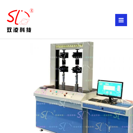
跳
至
内
容