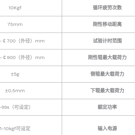
10Kgf
循环疲劳次数
75mm
刚性移动距离
0–￠700（外径）mm
试验计时范围
0–￠900（外径）mm
刚性辊最大载荷力
±5g
侧辊最大载荷力
±0.5mm
下辊最大载荷力
0-99s（可设定）
额定功率
1-10kgf可设定
输入电源