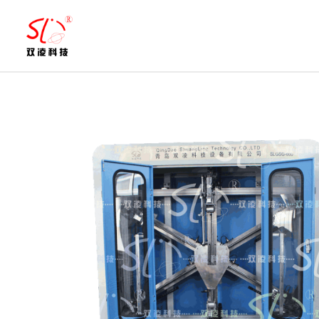
跳
至
内
容