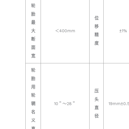
轮
胎
位
最
移
大
＜400mm
±1%
精
断
度
面
宽
轮
胎
用
压
轮
头
辋
10＂～28＂
19mm±0.
直
名
径
义
直