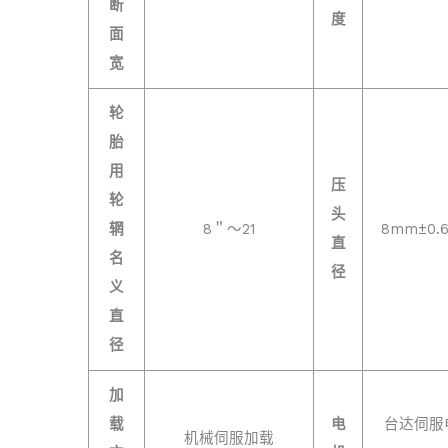
断
度
面
宽
轮
胎
用
压
轮
头
辋
8＂～21
8mm±0.
直
名
径
义
直
径
加
载
电
台达伺服
机械伺服加载