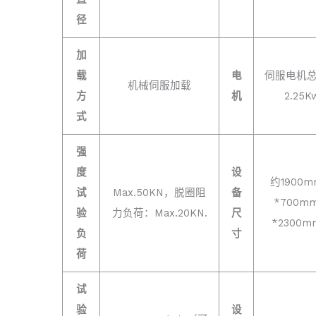
径
加
载
电
伺服电机
机械伺服加载
方
机
2.25K
式
强
度
设
约1900
试
Max.50KN，脱圈阻
备
*700m
验
力负荷：Max.20KN.
尺
*2300
负
寸
荷
试
验
设