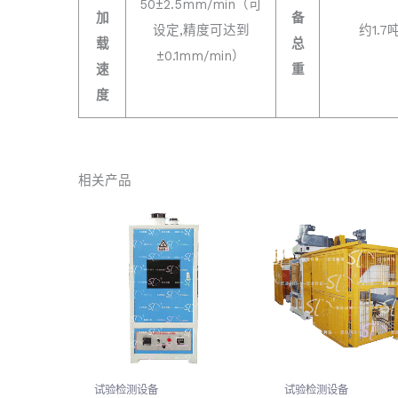
50±2.5mm/min（可
加
备
设定,精度可达到
约1.7
载
总
±0.1mm/min）
速
重
度
相关产品
试验检测设备
试验检测设备