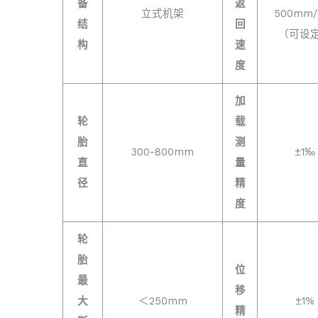
备
返
立式机架
500mm/
结
回
（可设
构
速
度
加
轮
载
胎
测
300-800mm
±1‰
直
量
径
精
度
轮
胎
位
最
移
大
＜250mm
±1%
精