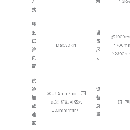
方
机
1.5K
式
强
度
设
约1900
试
备
Max.20KN.
*700m
验
尺
*2300
负
寸
荷
试
验
设
50±2.5mm/min（可
加
备
设定,精度可达到
约1.7
载
总
±0.1mm/min）
速
重
度