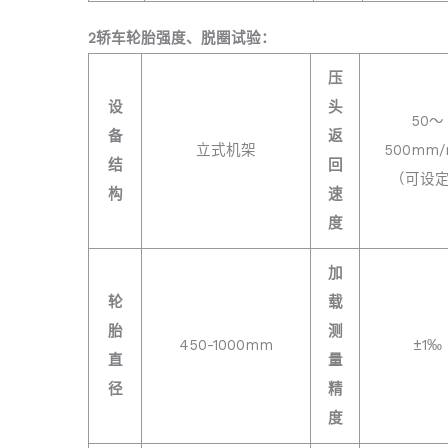
2轿车轮胎强度、脱圈试验：
压
设
头
50～
备
返
立式机架
500mm/
结
回
（可设
构
速
度
加
轮
载
胎
测
450-1000mm
±1‰
直
量
径
精
度