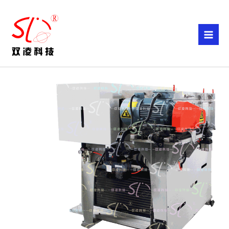
跳
至
内
容