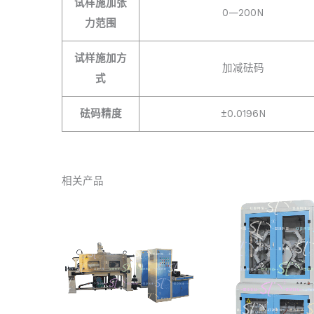
试样施加张
0—200N
力范围
试样施加方
加减砝码
式
砝码精度
±0.0196N
相关产品