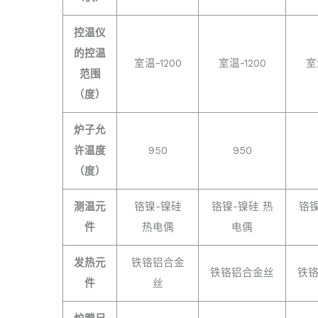
控温仪
的控温
室温-1200
室温-1200
室
范围
（度）
炉子允
许温度
950
950
（度）
测温元
铬镍-镍硅
铬镍-镍硅 热
铬镍
件
热电偶
电偶
发热元
铁铬铝合金
铁铬铝合金丝
铁
件
丝