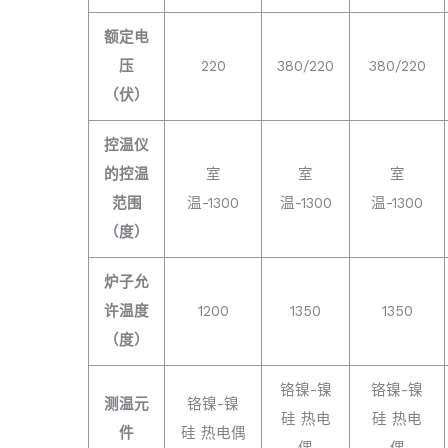
额定电
压
220
380/220
380/220
（伏）
控温仪
的控温
室
室
室
范围
温-1300
温-1300
温-1300
（度）
炉子允
许温度
1200
1350
1350
（度）
铬镍-镍
铬镍-镍
测温元
铬镍-镍
硅 热电
硅 热电
件
硅 热电偶