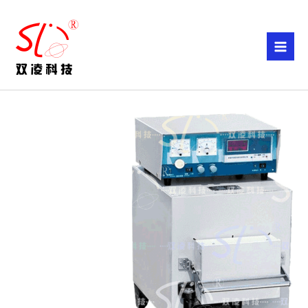
跳
至
内
容