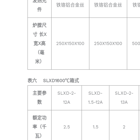
发热元
铁铬铝合金丝
铁铬铝合金丝
铁
件
炉膛尺
寸 长X
宽X高
250X150X100
250X150X100
500
（毫
米）
表六
SLXD1600℃箱式
主要参
SLXD-2-
SLXD-
SLXD-2-
数
12A
1.5-12A
13A
额定功
率（千
2.5
1.5
2
瓦）