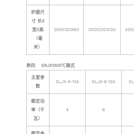
炉膛尺
寸 长X
宽X高
200X120X80
300X200X120
400
（毫
米）
表四
SRJX1300℃箱式
主要参
SLJX-4-13A
SLJX-6-13A
SL
数
额定功
率（千
4
6
瓦）
额定电