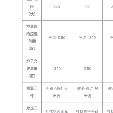
压
220
220
（伏）
控温仪
的控温
室温-1350
室温-1350
室
范围
（度）
炉子允
许温度
1350
1350
（度）
测温元
铬镍-镍硅 热
铬镍-镍硅 热
铬
件
电偶
电偶
发热元
铁铬铝合金丝
铁铬铝合金丝
铁