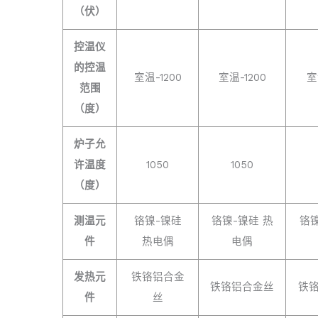
（伏）
控温仪
的控温
室温-1200
室温-1200
室
范围
（度）
炉子允
许温度
1050
1050
（度）
测温元
铬镍-镍硅
铬镍-镍硅 热
铬镍
件
热电偶
电偶
发热元
铁铬铝合金
铁铬铝合金丝
铁
件
丝