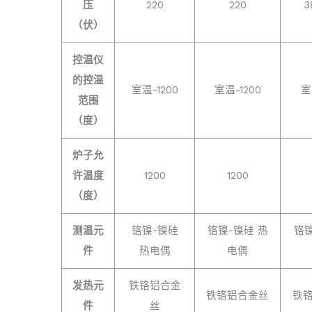
压
220
220
3
（伏）
控温仪
的控温
室温-1200
室温-1200
室
范围
（度）
炉子允
许温度
1200
1200
（度）
测温元
铬镍-镍硅
铬镍-镍硅 热
铬镍
件
热电偶
电偶
发热元
铁铬铝合金
铁铬铝合金丝
铁
件
丝