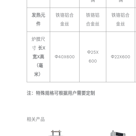
偶
偶
发热元
铁铬铝合
铁铬铝
铁铬铝合
件
金丝
合金丝
金丝
炉膛尺
寸
长X
Φ25X
宽X高
Φ40X600
Φ22X600
600
（毫
米）
注：特殊规格可根据用户需要定制
相关产品