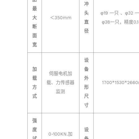
冲
最
头
φ19 一只 、φ32 
大
＜350mm
直
φ38一只，精度0.
断
径
面
宽
设
加
备
伺服电机加
载
外
载、力传感器
1700*1530*266
方
形
监测
式
尺
寸
强
度
设
0-100KN.加
试
备