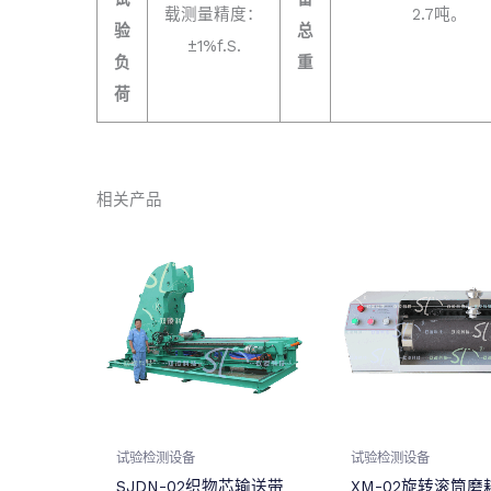
载测量精度：
2.7吨。
验
总
±1%f.S.
负
重
荷
相关产品
试验检测设备
试验检测设备
SJDN-02织物芯输送带
XM-02旋转滚筒磨