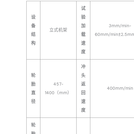
试
设
验
备
加
3mm/min-
立式机架
结
载
60mm/min±2.5mm
构
速
度
冲
轮
头
胎
457-
返
400mm/min
直
1400（mm）
回
径
速
度
轮
胎