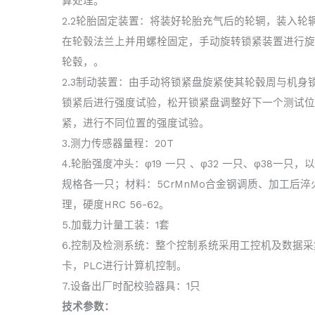
算处理。
2.2轮胎固定装置：将装好轮胎充气后的轮辋，装入轮
在轮毂法兰上并用螺栓固定，手动旋转锁紧装置进行旋
轮毂，。
2.3制动装置：由手动将锁紧盘旋紧使其轮毂周与机身
锁紧后进行强度试验，松开锁紧盘调整好下一个测试位
紧，进行不同位置的强度试验。
3.测力传感器量程：20T
4.轮胎强度冲头：φ19 一只 、φ32 一只、φ38一只，
规格各一只；材料：5CrMnMo合金钢调质、加工后淬
理，硬度HRC 56-62。
5.加载力计量工装：1套
6.控制及检测系统：整个控制系统采用工控机及数据采
卡，PLC进行计算机控制。
7.设备出厂时配校验器具：1只
技术参数：