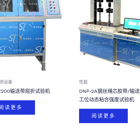
测设备
性能
QZ200输送带屈折试验机
DNP-2A钢丝绳芯胶带/输
工位动态粘合强度试验机
阅读更多
阅读更多