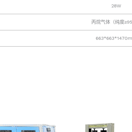
28W
丙烷气体（纯度≥9
663*663*1470