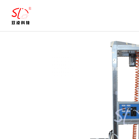
跳
至
内
容