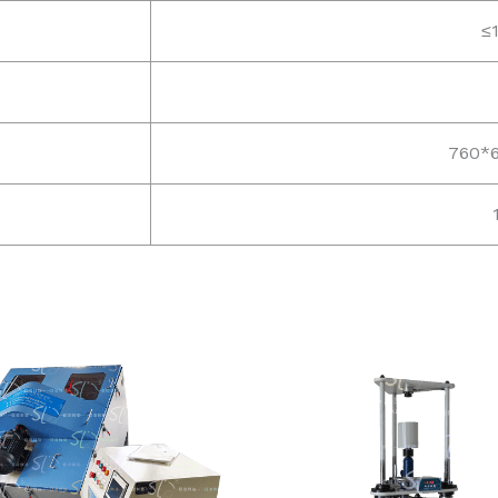
≤
760*