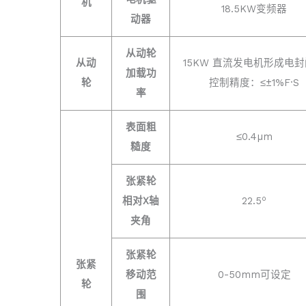
机
18.5KW变频器
动器
从动轮
从动
15KW 直流发电机形成电
加载功
轮
控制精度：≤±1%F·S
率
表面粗
≤0.4µm
糙度
张紧轮
o
相对X轴
22.5
夹角
张紧轮
张紧
移动范
0-50mm可设定
轮
围