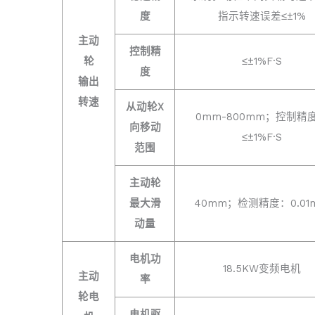
度
指示转速误差≤±1%
主动
控制精
轮
≤±1%F·S
度
输出
转速
从动轮X
0mm-800mm；控制精
向移动
≤±1%F·S
范围
主动轮
最大滑
40mm；检测精度：0.01
动量
电机功
18.5KW变频电机
主动
率
轮电
电机驱