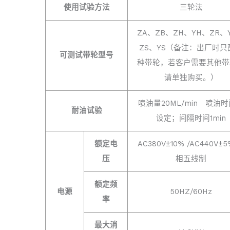
使用试验方法
三轮法
ZA、ZB、ZH、YH、ZR、
ZS、YS（备注：出厂时只
可测试带轮型号
种带轮，若客户需要其他带
请单独购买。）
喷油量20ML/min 喷油
耐油试验
设定；间隔时间1min
额定电
AC380V±10% /AC440V±
压
相五线制
额定频
电源
50HZ/60Hz
率
最大消