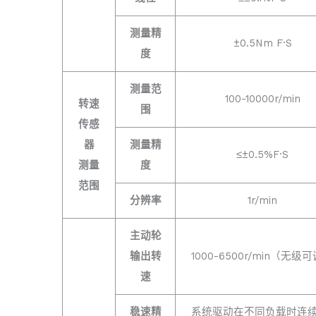
测量精
±0.5Nm F·S
度
测量范
100-10000r/min
转速
围
传感
器
测量精
≤±0.5%F·S
测量
度
范围
分辨率
1r/min
主动轮
输出转
1000-6500r/min（无级
速
稳速精
系统驱动在不同负载时连续