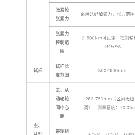
张紧轮
采用砝码加张力，张力范围
张紧力
张紧力
0-500Nm可设定；控制
控制范
≤±1%F·S
围
试样长
试样
800-1600mm
度范围
主、从
动轮轮
280-750mm（区间无
间中心
调） 测量精度：±0.05
距
主、
带轮组
从动