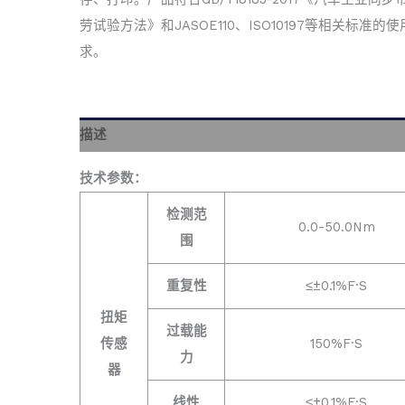
劳试验方法》和JASOE110、ISO10197等相关标准的
求。
描述
技术参数：
检测范
0.0-50.0Nm
围
重复性
≤±0.1%F·S
扭矩
过载能
传感
150%F·S
力
器
线性
≤±0.1%F·S