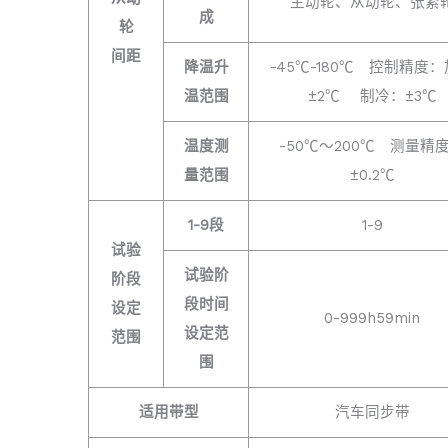
主动轮、从动轮、张紧
成
轮
间距
降温升
-45℃-180℃ 控制精度
温范围
±2℃ 制冷：±3℃
温度测
-50℃～200℃ 测量精
量范围
±0.2℃
1-9段
1-9
试验
试验阶
阶段
段时间
设定
0-999h59min
设定范
范围
围
适用带型
汽车同步带