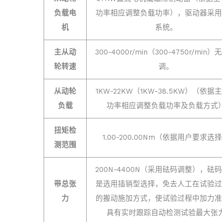
负载电
功率相应调整负载功率），驱动器采用
机
系统。
主从动
300-4000r/min（300-4750r/min
轮转速
调。
从动轮
1KW-22KW（1KW-38.5KW）（依据
负载
功率相应调整负载功率及负载方式
扭矩检
1.00-200.00Nm（依据用户要求选
测范围
200N-4400N（采用砝码调整），砝
带总张
是选用插销型选择，免去人工在试验过
力
的搬动施加方式，使试验过程中加力准
具有实时跟踪自动检测试验最大张