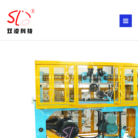
跳
至
内
容