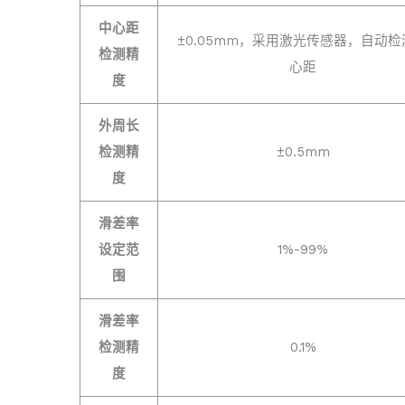
中心距
±0.05mm，采用激光传感器，自动检
检测精
心距
度
外周长
检测精
±0.5mm
度
滑差率
设定范
1%-99%
围
滑差率
检测精
0.1%
度