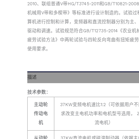
2010、联组普通V带HG/T3745-2011和GB/T10821-20
机械用V带和多楔带》等标准进行设计制造的。试验过
算机进行控制和计算，变频器和直流控制器分别为主、
驱动和调速。试验规范符合GB/T12735-2014《农业机
疲劳试验方法》中两轮试验与四轮反向弯曲有扭矩疲劳
使用要求。
描述
技术参数：
主动轮
37KW变频电机速比1:2（可依据用户
传动电
求改变主电机功率和电机型号选用， Z
机
流电机）
从动轮
37KW直流电机或磁滞制动器（依据主